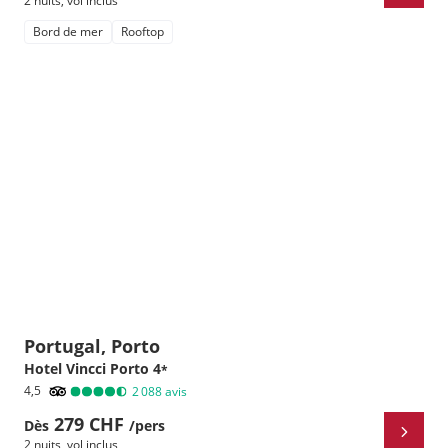
2 nuits
,
vol inclus
Bord de mer
Rooftop
Portugal, Porto
Hotel Vincci Porto
4
*
4,5
2 088
avis
279 CHF
Dès
/pers
2 nuits
,
vol inclus