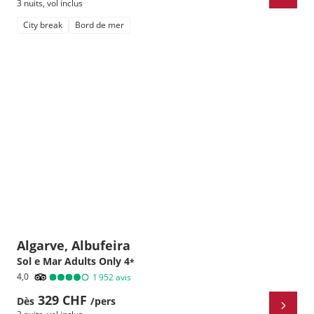
3 nuits
,
vol inclus
City break
Bord de mer
Algarve, Albufeira
Sol e Mar Adults Only
4
*
4,0
1 952
avis
329 CHF
Dès
/pers