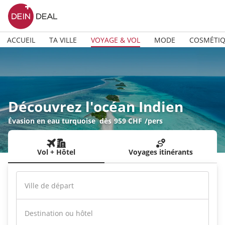
ACCUEIL
TA VILLE
VOYAGE & VOL
MODE
COSMÉTI
Découvrez l'océan Indien
Évasion en eau turquoise
dès
959 CHF
/pers
Vol + Hôtel
Voyages itinérants
Ville de départ
Destination ou hôtel