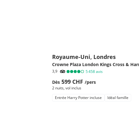
Royaume-Uni, Londres
Crowne Plaza London Kings Cross & Har
3,9
5 458
avis
599 CHF
Dès
/pers
2 nuits
,
vol inclus
Entrée Harry Potter incluse
Idéal famille