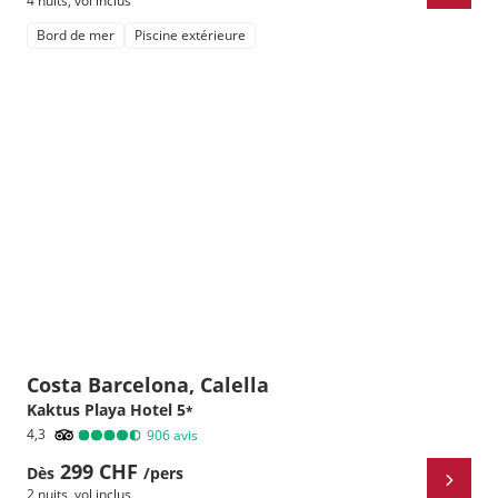
4 nuits
,
vol inclus
Bord de mer
Piscine extérieure
Costa Barcelona, Calella
Kaktus Playa Hotel
5
*
4,3
906
avis
299 CHF
Dès
/pers
2 nuits
,
vol inclus