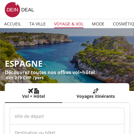
ACCUEIL
TA VILLE
VOYAGE & VOL
MODE
COSMÉTI
ESPAGNE
Découvrez toutes nos offres vol+hôtel
dès
219 CHF
/pers
Vol + Hôtel
Voyages itinérants
Ville de départ
Destination ou hôtel