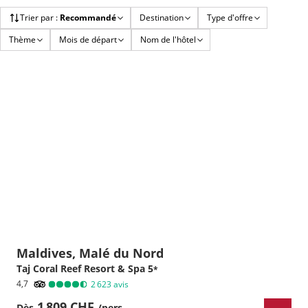
Trier par
:
Recommandé
Destination
Type d'offre
Thème
Mois de départ
Nom de l'hôtel
Maldives, Malé du Nord
Taj Coral Reef Resort & Spa
5
*
4,7
2 623
avis
1 809 CHF
Dès
/pers