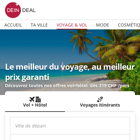
ACCUEIL
TA VILLE
VOYAGE & VOL
MODE
COSMÉTI
Le meilleur du voyage, au meilleur
prix garanti
Découvrez toutes nos offres vol+hôtel
dès
319 CHF
/pers
Vol + Hôtel
Voyages itinérants
Ville de départ