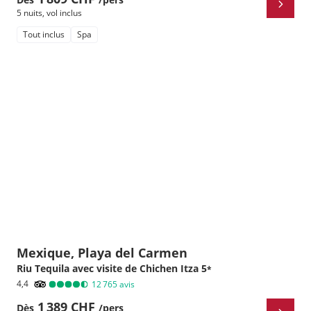
5 nuits
,
vol inclus
Tout inclus
Spa
Mexique, Playa del Carmen
Riu Tequila avec visite de Chichen Itza
5
*
4,4
12 765
avis
1 389 CHF
Dès
/pers