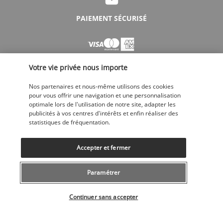
PAIEMENT SÉCURISÉ
Votre vie privée nous importe
Nos partenaires et nous-même utilisons des cookies
pour vous offrir une navigation et une personnalisation
optimale lors de l'utilisation de notre site, adapter les
SUIVEZ-NOUS
publicités à vos centres d'intérêts et enfin réaliser des
statistiques de fréquentation.
Accepter et fermer
Paramétrer
CONTACTEZ-NOUS
Sélectionner votre offre
043 508 19 00
Continuer sans accepter
Du lundi au vendredi de 10h à 20h et les samedi, dimanche de 10h à
18h