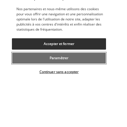
Nos partenaires et nous-même utilisons des cookies
pour vous offrir une navigation et une personnalisation
optimale lors de l'utilisation de notre site, adapter les
publicités à vos centres d'intérêts et enfin réaliser des
statistiques de fréquentation.
Accepter et fermer
The Bar Room at Altair est l'endroit idéal pour siroter un 
Paramétrer
cocktail signature, une bière fraîche ou un verre de vin, loin 
de l'effervescence citadine. Vous serez séduit par son choix 
Sélectionner votre offre
de boisson et de collations, son cadre élégant et son 
Continuer sans accepter
ambiance chaleureuse.
Plus de détails
Activités & Lifestyle
À deux pas de Times Square, l'hôtel Arlo Midtown coudoie 