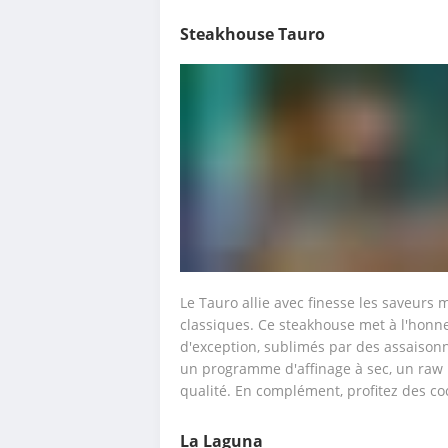
Steakhouse Tauro
Le Tauro allie avec finesse les saveurs 
classiques. Ce steakhouse met à l'honne
d'exception, sublimés par des assaison
un programme d'affinage à sec, un raw 
qualité. En complément, profitez des coc
La Laguna