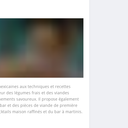
mexicaines aux techniques et recettes 
ur des légumes frais et des viandes 
nements savoureux. Il propose également 
bar et des pièces de viande de première 
ktails maison raffinés et du bar à martinis.