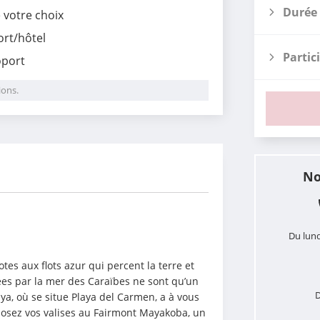
Durée 
e votre choix
ort/hôtel
Partic
oport
ions.
i
No
Du lund
es aux flots azur qui percent la terre et 
es par la mer des Caraïbes ne sont qu’un 
D
a, où se situe Playa del Carmen, a à vous 
posez vos valises au Fairmont Mayakoba, un 