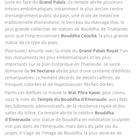
juste en face du 
Grand Palais
. Ce temple abrite plusieurs 
trésors emblématiques, notamment le plus ancien centre 
d'enseignement public du pays, une école de médecine 
traditionnelle thaïlandaise, le berceau du massage thaï, la 
plus grande collection de statues de Bouddha de Thaïlande, 
ainsi que l'impressionnant 
Bouddha Couché
, la plus grande 
statue de ce type du pays.
Poursuivez ensuite avec la visite du 
Grand Palais Royal
, l'un 
des monuments les plus emblématiques et les plus 
importants sur le plan historique en Thaïlande. Le vaste 
domaine de 
94 hectares
 abrite plus d'une centaine d'édifices 
remarquables, richement décorés de détails raffinés, de 
fresques colorées et de majestueuses flèches dorées.
Parmi ces édifices se trouve le 
Wat Phra Kaew
, plus connu 
sous le nom de 
Temple du Bouddha d'Émeraude
, aux côtés 
des bâtiments administratifs, de la résidence royale et des 
salles du trône. Ce temple abrite le célèbre 
Bouddha 
d'Émeraude
, une statue de Bouddha en méditation sculptée 
non pas dans de l'émeraude, mais dans du jade (ou du 
jaspe). Il s'agit de l'image de Bouddha la plus vénérée de 