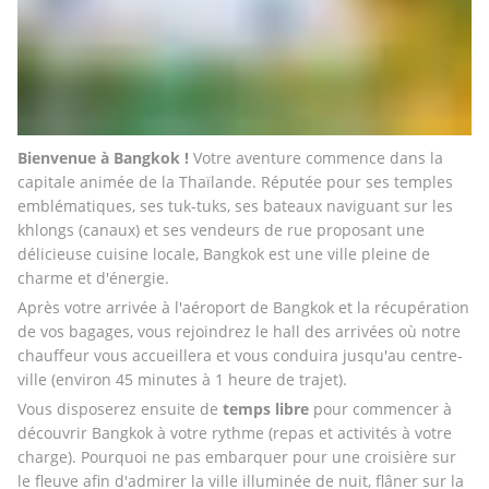
Bienvenue à Bangkok !
 Votre aventure commence dans la 
capitale animée de la Thaïlande. Réputée pour ses temples 
emblématiques, ses tuk-tuks, ses bateaux naviguant sur les 
khlongs (canaux) et ses vendeurs de rue proposant une 
délicieuse cuisine locale, Bangkok est une ville pleine de 
charme et d'énergie.
Après votre arrivée à l'aéroport de Bangkok et la récupération 
de vos bagages, vous rejoindrez le hall des arrivées où notre 
chauffeur vous accueillera et vous conduira jusqu'au centre-
ville (environ 45 minutes à 1 heure de trajet).
Vous disposerez ensuite de
 temps libre
 pour commencer à 
découvrir Bangkok à votre rythme (repas et activités à votre 
charge). Pourquoi ne pas embarquer pour une croisière sur 
le fleuve afin d'admirer la ville illuminée de nuit, flâner sur la 