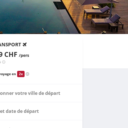
ANSPORT
29 CHF
/pers
s
voyage en
2x
ionner votre ville de départ
et date de départ