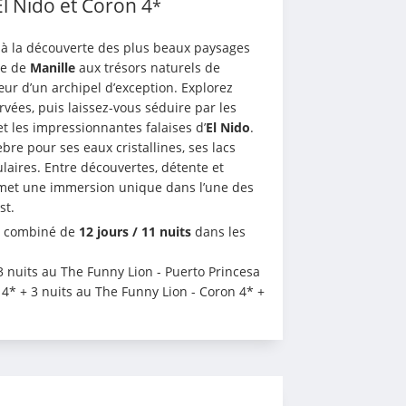
l Nido et Coron
4
*
à la découverte des plus beaux paysages 
te de 
Manille 
aux trésors naturels de 
, cet itinéraire vous mène au cœur d’un archipel d’exception. Explorez 
rvées, puis laissez-vous séduire par les 
t les impressionnantes falaises d’
El Nido
. 
èbre pour ses eaux cristallines, ses lacs 
ires. Entre découvertes, détente et 
met une immersion unique dans l’une des 
st.
n combiné de 
12 jours / 11 nuits
 dans les 
 nuits au The Funny Lion - Puerto Princesa 
 4* + 3 nuits au The Funny Lion - Coron 4* + 