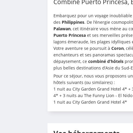
Combiné Puerto Princesa, E
Embarquez pour un voyage inoubliable 
des 
Philippines
. De l’énergie cosmopoli
Palawan
Puerto Princesa
 et ses merveilles prése
lagons émeraude, les plages idylliques e
Votre aventure se poursuit à 
Coron
, cél
enchanteurs et ses panoramas spectacula
dépaysement, ce 
combiné d’hôtels
 pro
plus belles destinations d’Asie du Sud-E
Pour ce séjour, nous vous proposons u
hôtels suivants (ou similaires) : 
1 nuit au City Garden Grand Hotel 4* + 3
4* + 3 nuits au The Funny Lion - El Nido
1 nuit au City Garden Grand Hotel 4*