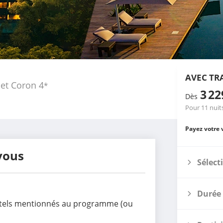
AVEC TR
 et Coron
4
*
3 2
Dès
Pour 11 nuit
Payez votre 
vous
Sélect
Durée 
tels
mentionnés au programme (ou