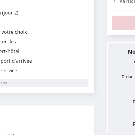
Partic
 (jour 2)
e votre choix
ter-îles
ort/hôtel
No
roport d'arrivée
e service
Du lund
ions.
D
i