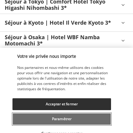
Séjour à Tokyo | Comfort Hotel Tokyo
Higashi Nihombashi 3*
Séjour à Kyoto | Hotel Il Verde Kyoto 3*
Séjour à Osaka | Hotel WBF Namba
Motomachi 3*
Votre vie privée nous importe
INFORMATIONS UTILES
Nos partenaires et nous-même utilisons des cookies
pour vous offrir une navigation et une personnalisation
Découvrir la destination
optimale lors de l'utilisation de notre site, adapter les
publicités à vos centres d'intérêts et enfin réaliser des
statistiques de fréquentation.
Informations utiles
Accepter et fermer
Paramétrer
Sélectionner votre offre
Nos experts à votre écoute