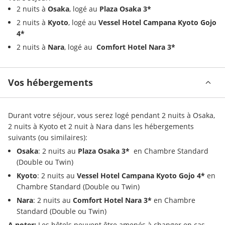
2 nuits à 
Osaka
, logé au
 Plaza Osaka 3* 
2 nuits à 
Kyoto
, logé au 
Vessel Hotel Campana Kyoto Gojo 
4*
2 nuits à 
Nara
, logé au  
Comfort Hotel Nara 3*
Vos hébergements
Durant votre séjour, vous serez logé pendant 2 nuits à Osaka, 
2 nuits à Kyoto et 2 nuit à Nara dans les hébergements 
suivants (ou similaires):
Osaka
: 2 nuits au
 Plaza Osaka 3*  
en Chambre Standard 
(Double ou Twin)
Kyoto
: 2 nuits au 
Vessel Hotel Campana Kyoto Gojo 4* 
en 
Chambre Standard (Double ou Twin)
Nara
: 2 nuits au 
Comfort Hotel Nara 3* 
en Chambre 
Standard (Double ou Twin)
A noter:
 Les hôtels peuvent être amenés à changer en cas 