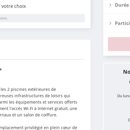
Durée 
e votre choix
ions.
Partic
i
*
No
les 2 piscines extérieures de 
euses infrastructures de loisirs qui 
Du lund
armi les équipements et services offerts 
nt l'accès Wi-Fi à Internet gratuit, une 
naux et un salon de coiffure.
D
emplacement privilégié en plein cœur de 