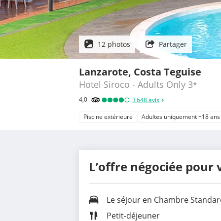
12 photos
Partager
Lanzarote, Costa Teguise
Hotel Siroco - Adults Only
3
*
4,0
3 648
avis
Piscine extérieure
Adultes uniquement +18 ans
L’offre négociée pour 
Le séjour en Chambre Standar
Petit-déjeuner