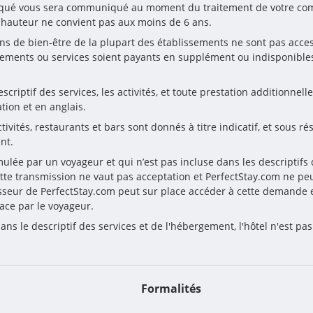
appliqué vous sera communiqué au moment du traitement de votre c
n hauteur ne convient pas aux moins de 6 ans.
ions de bien-être de la plupart des établissements ne sont pas acce
ements ou services soient payants en supplément ou indisponibles
riptif des services, les activités, et toute prestation additionnelle
tion et en anglais.
ivités, restaurants et bars sont donnés à titre indicatif, et sous ré
nt.
ulée par un voyageur et qui n’est pas incluse dans les descriptifs du
tte transmission ne vaut pas acceptation et PerfectStay.com ne peut
sseur de PerfectStay.com peut sur place accéder à cette demande e
ace par le voyageur.
ns le descriptif des services et de l'hébergement, l'hôtel n'est pa
Formalités