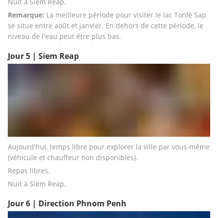
Nuit a Siem Reap.
Remarque:
 La meilleure période pour visiter le lac Tonlé Sap 
se situe entre août et janvier. En dehors de cette période, le 
niveau de l'eau peut être plus bas.
Jour 5 | Siem Reap
Aujourd'hui, temps libre pour explorer la ville par vous-même 
(véhicule et chauffeur non disponibles).
Repas libres.
Nuit à Siem Reap.
Jour 6 | Direction Phnom Penh