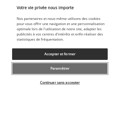
Votre vie privée nous importe
Jour 7 | Phnom Penh
Nos partenaires et nous-même utilisons des cookies
pour vous offrir une navigation et une personnalisation
optimale lors de l'utilisation de notre site, adapter les
publicités à vos centres d'intérêts et enfin réaliser des
statistiques de fréquentation.
Accepter et fermer
Découvrez Phnom Penh, capitale du Cambodge, où modernité 
Paramétrer
et charme provincial s’harmonisent à travers une architecture 
coloniale et des vestiges angkoriens.
Sélectionner votre offre
Continuer sans accepter
Commencez votre journée par la visite du Palais Royal et de 
sa pagode d’Argent, puis explorez le musée national d’Angkor 
et ses trésors du royaume khmer. Poursuivez avec une 
immersion poignante dans l’histoire des Khmers rouges au 
musée du génocide Tuol Sleng.
Terminez par une promenade animée au Marché Central, 
parfait pour découvrir la vie locale et dénicher des souvenirs 