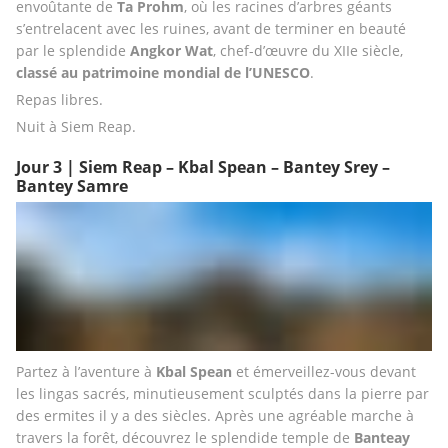
envoûtante de 
Ta Prohm
, où les racines d’arbres géants 
s’entrelacent avec les ruines, avant de terminer en beauté 
par le splendide 
Angkor Wat
, chef-d’œuvre du XIIe siècle, 
classé au patrimoine mondial de l’UNESCO
.
Repas libres.
Nuit à Siem Reap.
Jour 3 | Siem Reap – Kbal Spean – Bantey Srey –
Bantey Samre
Partez à l’aventure à 
Kbal Spean 
et émerveillez-vous devant 
les lingas sacrés, minutieusement sculptés dans la pierre par 
des ermites il y a des siècles. Après une agréable marche à 
travers la forêt, découvrez le splendide temple de 
Banteay 