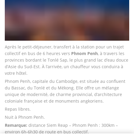
Après le petit-déjeuner, transfert à la station pour un trajet 
collectif en bus de 6 heures vers 
Phnom Penh
, à travers les 
provinces bordant le Tonlé Sap, le plus grand lac d’eau douce 
d’Asie du Sud-Est. À l’arrivée, un chauffeur vous conduira à 
votre hôtel.
Phnom Penh, capitale du Cambodge, est située au confluent 
du Bassac, du Tonlé et du Mékong. Elle offre un mélange 
unique de modernité, de charme provincial, d’architecture 
coloniale française et de monuments angkoriens.
Repas libres.
Nuit à Phnom Penh.
Remarque:
 distance Siem Reap – Phnom Penh : 300km – 
environ 6h-6h30 de route en bus collectif.