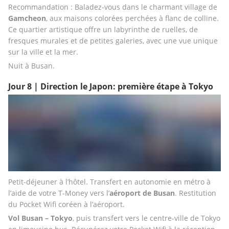
Recommandation : Baladez-vous dans le charmant village de 
Gamcheon
, aux maisons colorées perchées à flanc de colline. 
Ce quartier artistique offre un labyrinthe de ruelles, de 
fresques murales et de petites galeries, avec une vue unique 
sur la ville et la mer.
Nuit à Busan.
Jour 8 | Direction le Japon: première étape à Tokyo
Petit-déjeuner à l’hôtel. Transfert en autonomie en métro à 
l’aide de votre T-Money vers l’
aéroport de Busan
. Restitution 
du Pocket Wifi coréen à l’aéroport.
Vol Busan – Tokyo
, puis transfert vers le centre-ville de Tokyo 