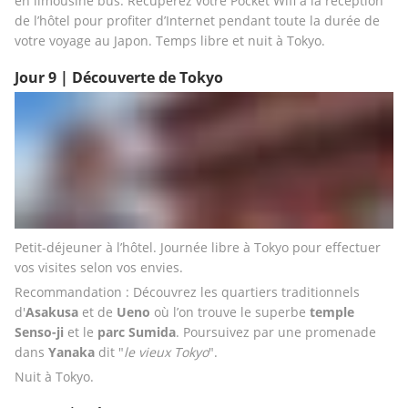
en limousine bus. Récupérez votre Pocket Wifi à la réception 
de l’hôtel pour profiter d’Internet pendant toute la durée de 
votre voyage au Japon. Temps libre et nuit à Tokyo.
Jour 9 | Découverte de Tokyo
Petit-déjeuner à l’hôtel. Journée libre à Tokyo pour effectuer 
vos visites selon vos envies.
Recommandation : Découvrez les quartiers traditionnels 
d'
Asakusa
 et de 
Ueno
 où l’on trouve le superbe 
temple 
Senso-ji
 et le 
parc Sumida
. Poursuivez par une promenade 
dans 
Yanaka 
dit "
le vieux Tokyo
".
Nuit à Tokyo.