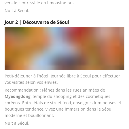
vers le centre-ville en limousine bus.
Nuit à Séoul.
Jour 2 | Découverte de Séoul
Petit-déjeuner à l’hôtel. Journée libre à Séoul pour effectuer 
vos visites selon vos envies.
Recommandation : Flânez dans les rues animées de 
Myeongdong
, temple du shopping et des cosmétiques 
coréens. Entre étals de street food, enseignes lumineuses et 
boutiques tendance, vivez une immersion dans le Séoul 
moderne et bouillonnant.
Nuit à Séoul.