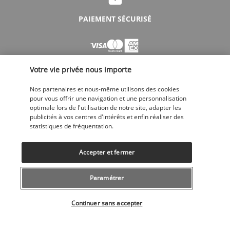
PAIEMENT SÉCURISÉ
Votre vie privée nous importe
Nos partenaires et nous-même utilisons des cookies
pour vous offrir une navigation et une personnalisation
optimale lors de l'utilisation de notre site, adapter les
SUIVEZ-NOUS
publicités à vos centres d'intérêts et enfin réaliser des
statistiques de fréquentation.
Accepter et fermer
Paramétrer
CONTACTEZ-NOUS
Sélectionner votre offre
043 508 19 00
Continuer sans accepter
Du lundi au vendredi de 10h à 20h et les samedi, dimanche de 10h à
18h