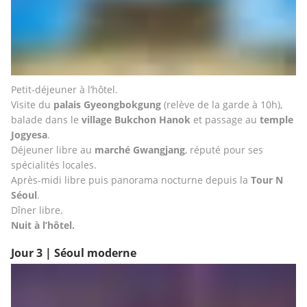
Petit-déjeuner à l’hôtel.
Visite du 
palais Gyeongbokgung
 (relève de la garde à 10h), 
balade dans le 
village Bukchon Hanok
 et passage au 
temple 
Jogyesa
.
Déjeuner libre au 
marché Gwangjang
, réputé pour ses 
spécialités locales.
Après-midi libre puis panorama nocturne depuis la 
Tour N 
Séoul
.
Dîner libre.
Nuit à l’hôtel.
Jour 3 | Séoul moderne