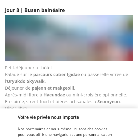
Jour 8 | Busan balnéaire
Petit-déjeuner à l’hôtel.
Balade sur le 
parcours côtier Igidae
 ou passerelle vitrée de 
l’
Oryukdo Skywalk
.
Déjeuner de 
pajeon et makgeolli
.
Après-midi libre à 
Haeundae
 ou mini-croisière optionnelle. 
En soirée, street-food et bières artisanales à 
Seomyeon
.
Dîner libre.
Nuit à l’hôtel.
Votre vie privée nous importe
Jour 9 | Busan - Jeonju
Nos partenaires et nous-même utilisons des cookies
pour vous offrir une navigation et une personnalisation