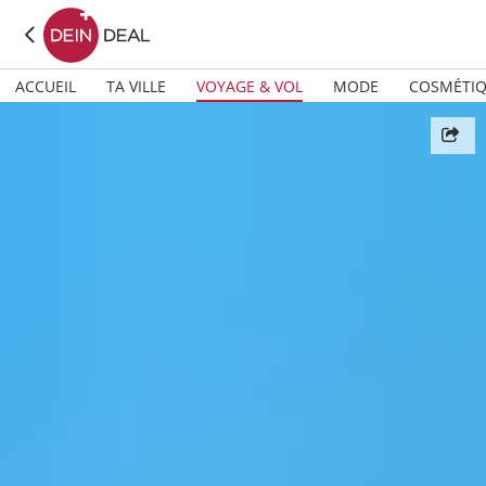
ACCUEIL
TA VILLE
VOYAGE & VOL
MODE
COSMÉTI