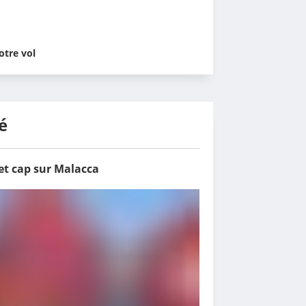
otre vol
é
et cap sur Malacca