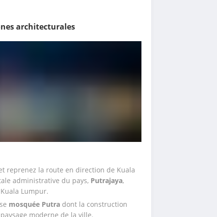
ônes architecturales
et reprenez la route en direction de Kuala 
ale administrative du pays, 
Putrajaya
, 
e Kuala Lumpur. 
se 
mosquée Putra
 dont la construction 
aysage moderne de la ville. 