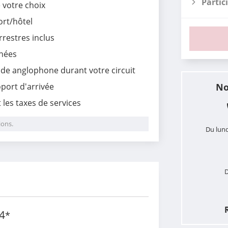
Partic
e votre choix
ort/hôtel
rrestres inclus
nnées
uide anglophone
durant votre circuit
oport d'arrivée
No
les taxes de services
ions.
Du lund
D
i
4
*