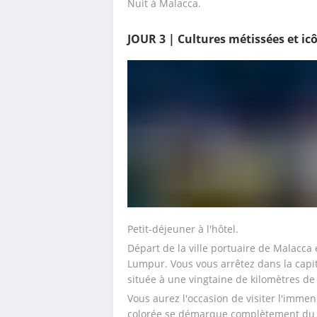
Nuit à Malacca.
JOUR 3 | Cultures métissées et ic
Petit-déjeuner à l'hôtel.
Départ de la ville portuaire de Malacca 
Lumpur. Vous vous arrêtez dans la capit
située à une vingtaine de kilomètres d
Vous aurez l'occasion de visiter l'immen
colorée se démarque complètement du p