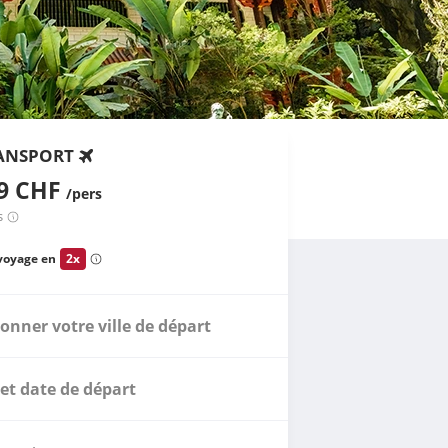
ANSPORT
49 CHF
/pers
s
voyage en
2x
ionner votre ville de départ
et date de départ