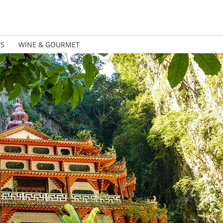
TS
WINE & GOURMET