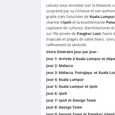
Laissez-vous envoûter par la Malaisie, u
surprend par sa richesse et son authenti
gratte-ciels futuristes de 
Kuala Lumpur
charme d’
Ipoh 
et la bouillonnante 
Pena
captivant de cultures, d’architectures et
sur l’île privée de 
Pangkor Laut
, havre 
tropicale et plages de sable blanc. Une 
raffinement et sérénité.
Votre itinéraire jour par jour : 
Jour 1: Arrivée à Kuala Lumpur et dép
Jour 2: Malacca
Jour 3: Malacca, Putrajaya, et Kuala L
Jour 4: Kuala Lumpur
Jour 5: Kuala Lumpur et Ipoh
Jour 6: Ipoh
Jour 7: Ipoh et George Town
Jour 8: George Town 
Jour 9: George Town et Pangkor Island