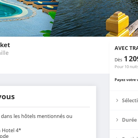
uket
AVEC TR
ille
1 2
Dès
Pour 10 nuit
Payez votre 
vous
Sélect
ts dans les hôtels mentionnés ou
Durée 
 Hotel 4*
Mode