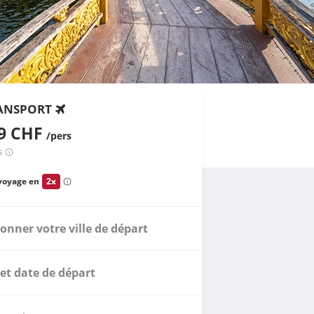
ANSPORT
09 CHF
/pers
s
voyage en
2x
ionner votre ville de départ
et date de départ