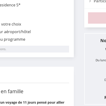
Partic
esidence 5*
e votre choix
our aéroport/hôtel
 au programme
No
ions.
Du lund
i
D
en famille
un voyage de 11 jours pensé pour allier 