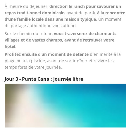
À l’heure du déjeuner, 
direction le ranch pour savourer un 
repas traditionnel dominicain
, avant de partir 
à la rencontre 
d’une famille locale dans une maison typique
. Un moment 
de partage authentique vous attend.
Sur le chemin du retour, 
vous traverserez de charmants 
villages et de vastes champs, avant de retrouver votre 
hôtel
. 
Profitez ensuite d’un moment de détente
 bien mérité à la 
plage ou à la piscine, avant de sortir dîner et revivre les 
temps forts de votre journée.
Jour 3 - Punta Cana : Journée libre