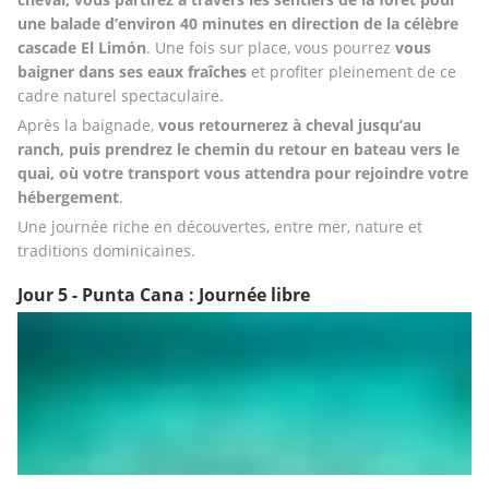
une balade d’environ 40 minutes en direction de la célèbre 
cascade El Limón
. Une fois sur place, vous pourrez 
vous 
baigner dans ses eaux fraîches
 et profiter pleinement de ce 
cadre naturel spectaculaire.
Après la baignade,
 vous retournerez à cheval jusqu’au 
ranch, puis prendrez le chemin du retour en bateau vers le 
quai, où votre transport vous attendra pour rejoindre votre 
hébergement
. 
Une journée riche en découvertes, entre mer, nature et 
traditions dominicaines.
Jour 5 - Punta Cana : Journée libre