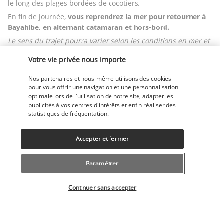
le long des plages bordées de cocotiers.
En fin de journée, 
vous reprendrez la mer pour retourner à 
Bayahibe, en alternant catamaran et hors-bord.
Le sens du trajet pourra varier selon les conditions en mer et 
l'organisation logistique, mais l’expérience restera 
Votre vie privée nous importe
mémorable du début à la fin.
Nos partenaires et nous-même utilisons des cookies
Jour 7 - Saint-Domingue : Explorer la zone coloniale
pour vous offrir une navigation et une personnalisation
optimale lors de l'utilisation de notre site, adapter les
publicités à vos centres d'intérêts et enfin réaliser des
statistiques de fréquentation.
Accepter et fermer
Paramétrer
Après votre petit-déjeuner, vous partirez en direction de la 
Sélectionner votre offre
capitale dominicaine : Saint-Domingue, une ville chargée 
Continuer sans accepter
d’histoire et de culture.
Votre première étape sera 
Los Tres Ojos
, 
un impressionnant 
ensemble de lacs souterrains d’eau douce nichés dans une 