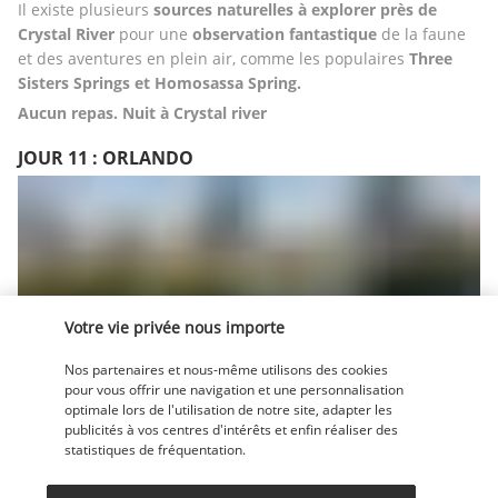
Il existe plusieurs
 sources naturelles à explorer près de 
Crystal River
 pour une 
observation fantastique 
de la faune 
et des aventures en plein air, comme les populaires 
Three 
Sisters Springs et Homosassa Spring.
Aucun repas. Nuit à Crystal river
JOUR 11 : ORLANDO
Votre vie privée nous importe
De Crystal River, il y a un court trajet en voiture jusqu'à 
Nos partenaires et nous-même utilisons des cookies
Orlando, le centre de divertissement de la Floride. Il n'y a 
pour vous offrir une navigation et une personnalisation
optimale lors de l'utilisation de notre site, adapter les
nulle part ailleurs une telle abondance de 
parcs à thème et 
publicités à vos centres d'intérêts et enfin réaliser des
d'aventure qu'à Orlando
. Vous disposez de 
deux jours 
statistiques de fréquentation.
entiers pour explorer à fond les nombreux parcs 
d'attractions de la région.