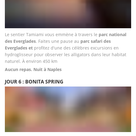
Le sentier Tamiami vous emmène à travers le 
parc national 
des Everglades
. Faites une pause au
 parc safari des 
Everglades et 
profitez d'une des célèbres excursions en 
hydroglisseur pour observer les alligators dans leur habitat 
naturel. À environ 450 km
Aucun repas. Nuit à Naples
JOUR 6 : BONITA SPRING