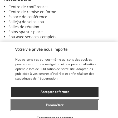
Centre de conférences
Centre de remise en forme
Espace de conférence
Salle(s) de soins spa
Salles de réunion
Soins spa sur place
Spa avec services complets
Votre vie privée nous importe
+ Plus de services
Nos partenaires et nous-même utilisons des cookies
pour vous offrir une navigation et une personnalisation
Découvrir la destination
optimale lors de l'utilisation de notre site, adapter les
publicités à vos centres d'intérêts et enfin réaliser des
statistiques de fréquentation.
Informations utiles
Accepter et fermer
Paramétrer
Sélectionner votre offre
Nos experts à votre écoute
Continuer sans accepter