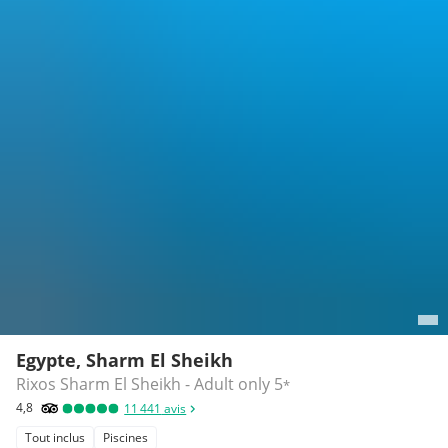
Egypte, Sharm El Sheikh
Rixos Sharm El Sheikh - Adult only
5
*
4,8
11 441
avis
Tout inclus
Piscines