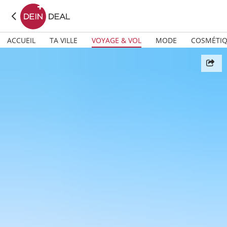
ACCUEIL
TA VILLE
VOYAGE & VOL
MODE
COSMÉTI