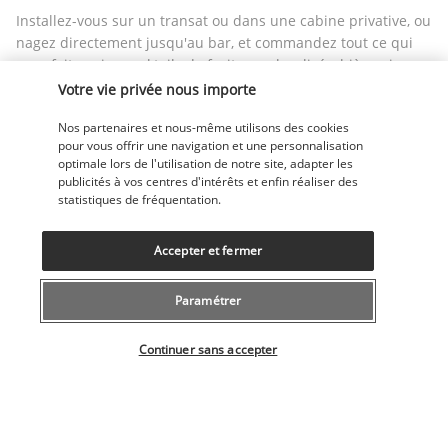
Installez-vous sur un transat ou dans une cabine privative, ou 
nagez directement jusqu'au bar, et commandez tout ce qui 
vous fait envie : cocktails de fruits ou alcoolisés, bière, vin, 
boissons chaudes... Le service est prompt et agréable.
Votre vie privée nous importe
Plus de détails
Nos partenaires et nous-même utilisons des cookies
pour vous offrir une navigation et une personnalisation
optimale lors de l'utilisation de notre site, adapter les
publicités à vos centres d'intérêts et enfin réaliser des
Activité & Lifestyle
statistiques de fréquentation.
Accepter et fermer
Avec son spa, ses discothèques, son équipe d'animation, son 
club enfants et ses nombreuses installations de loisirs, cet 
Paramétrer
hôtel est idéal pour les couples comme pour les familles, 
pour les sportifs comme pour ceux qui recherchent la 
Sélectionner votre offre
détente.
Continuer sans accepter
L'hôtel possède 11 piscines extérieures, dont deux chauffées 
et quatre bassins enfants. Les enfants de 4 à 12 ans profitent 
également d'un miniclub proposant de nombreuses activités. 