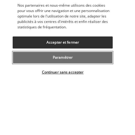
El Pescador
Nos partenaires et nous-même utilisons des cookies
pour vous offrir une navigation et une personnalisation
optimale lors de l'utilisation de notre site, adapter les
publicités à vos centres d'intérêts et enfin réaliser des
statistiques de fréquentation.
Accepter et fermer
Paramétrer
Lorsque les saveurs de la cuisine créole et méditerranéenne 
Sélectionner votre offre
se rencontrent, c'est dans les assiettes du restaurant El 
Continuer sans accepter
Pescador que ça se passe ! Face à la baie de Samaná, régalez-
vous de délicieux poissons et fruits de mer à la fraicheur 
irréprochable. 
Plus de détails
Activités & Lifestyle