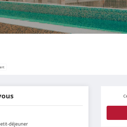
ert
vous
Ce
etit-déjeuner