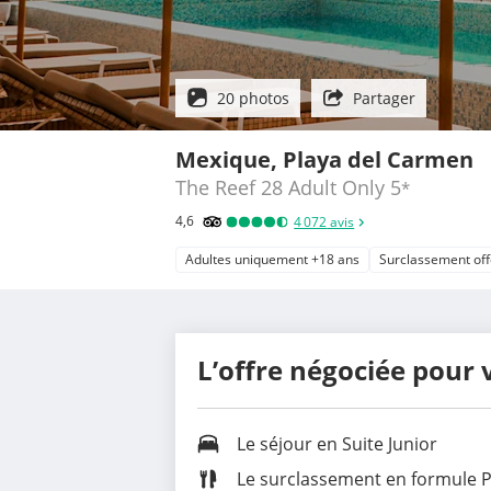
20 photos
Partager
Mexique, Playa del Carmen
The Reef 28 Adult Only
5
*
4,6
4 072
avis
Adultes uniquement +18 ans
Surclassement off
L’offre négociée pour 
Le séjour en
Suite Junior
Le
surclassement en formule P