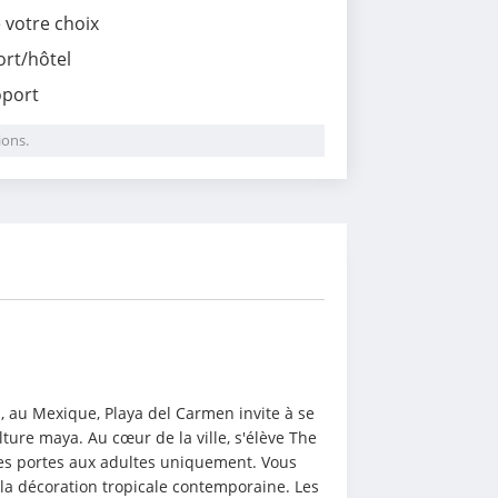
e votre choix
ort/hôtel
oport
ions.
i
 au Mexique, Playa del Carmen invite à se 
lture maya. Au cœur de la ville, s'élève The 
es portes aux adultes uniquement. Vous 
a décoration tropicale contemporaine. Les 