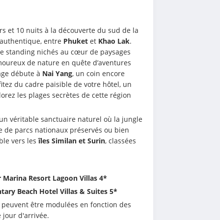
rs et 10 nuits à la découverte du sud de la 
 authentique, entre 
Phuket
 et 
Khao Lak
. 
de standing nichés au cœur de paysages 
oureux de nature en quête d’aventures 
yage débute à 
Nai Yang
, un coin encore 
itez du cadre paisible de votre hôtel, un 
orez les plages secrètes de cette région 
 un véritable sanctuaire naturel où la jungle 
te de parcs nationaux préservés ou bien 
le vers les
 îles Similan et Surin
, classées 
ar Marina Resort Lagoon Villas 4*
ntary Beach Hotel Villas & Suites 5*
s peuvent être modulées en fonction des 
 jour d'arrivée.