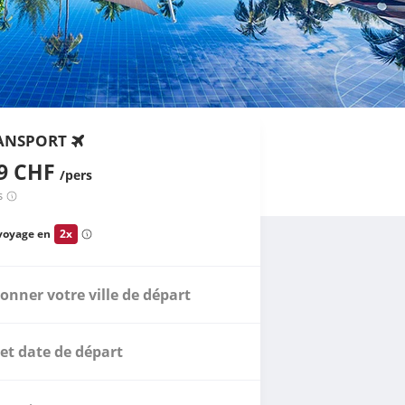
ANSPORT
69 CHF
/pers
s
voyage en
2x
ionner votre ville de départ
et date de départ