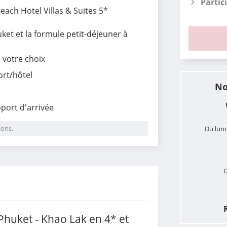
Partic
each Hotel Villas & Suites 5*
et et la formule petit-déjeuner à
e votre choix
ort/hôtel
No
oport d'arrivée
ions.
Du lund
D
i
huket - Khao Lak en 4* et