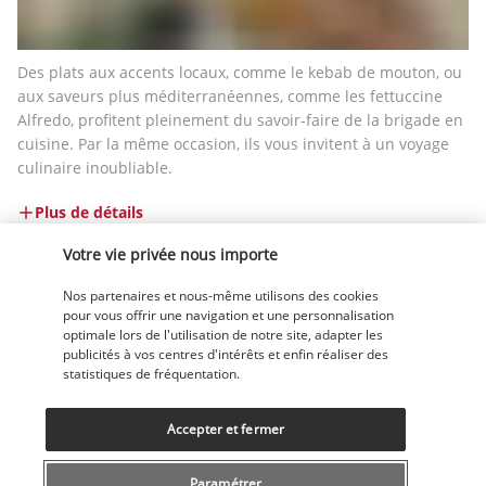
Des plats aux accents locaux, comme le kebab de mouton, ou 
aux saveurs plus méditerranéennes, comme les fettuccine 
Alfredo, profitent pleinement du savoir-faire de la brigade en 
cuisine. Par la même occasion, ils vous invitent à un voyage 
culinaire inoubliable.
Plus de détails
Votre vie privée nous importe
Activité & Lifestyle
Nos partenaires et nous-même utilisons des cookies
pour vous offrir une navigation et une personnalisation
optimale lors de l'utilisation de notre site, adapter les
publicités à vos centres d'intérêts et enfin réaliser des
En quittant l'atmosphère feutrée du Ramada By Wyndham 
statistiques de fréquentation.
Istanbul Pera, vous plongerez directement dans 
l'effervescence du cœur battant d'Istanbul.
Accepter et fermer
La plus grande place de la ville, lieu privilégié où se 
rencontrent les habitants, n'est qu'à 15 minutes à pied de 
Paramétrer