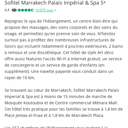
Sofitel Marrakech Palais Impérial & Spa
5
*
4,4
10 075
avis
Rejoignez le spa de l'hébergement, un centre bien-être qui 
propose des massages, des soins corporels et des soins du 
visage, et permettez qu'on prenne soin de vous. N'hésitez 
surtout pas à profitez des nombreuses infrastructures de 
loisirs qui incluent notamment 4 piscines extérieures, 2 bains 
à remous et une discothèque. Cet hôtel de style Art déco 
offre aussi features l'accès Wi-Fi à Internet gratuit, un service 
de conciergerie et un service de garde d'enfants (en 
supplément). Une navette payante vous conduit dans un 
rayon de 10 km.
Se trouvant au cœur de Marrakech, Sofitel Marrakech Palais 
Imperial & Spa est à moins de 15 minutes de marche de 
Mosquée Koutoubia et de Centre commercial Ménara Mall.  
Cet hôtel très pratique pour les familles se trouve à 1,8 km de 
Place Jemaa el-Fnaa et à 1,8 km de Marrakech Plaza.
Les 157 chambres de l'hébergement vous invitent à la 