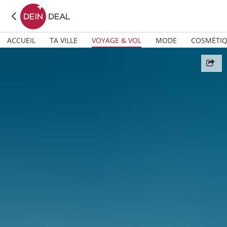
ACCUEIL
TA VILLE
VOYAGE & VOL
MODE
COSMÉTI