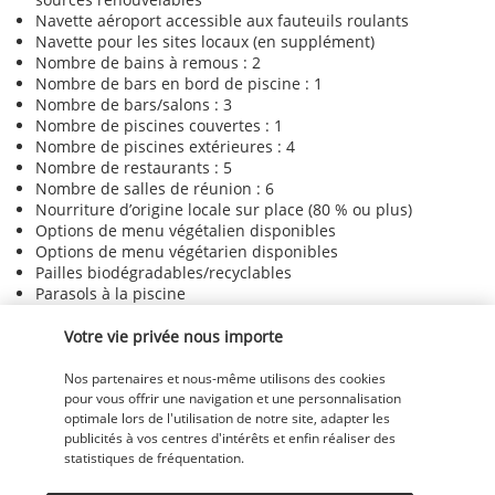
Navette aéroport accessible aux fauteuils roulants
Navette pour les sites locaux (en supplément)
Nombre de bains à remous : 2
Nombre de bars en bord de piscine : 1
Nombre de bars/salons : 3
Nombre de piscines couvertes : 1
Nombre de piscines extérieures : 4
Nombre de restaurants : 5
Nombre de salles de réunion : 6
Nourriture d’origine locale sur place (80 % ou plus)
Options de menu végétalien disponibles
Options de menu végétarien disponibles
Pailles biodégradables/recyclables
Parasols à la piscine
Parking avec voiturier gratuit
Pas de bouteilles d’eau en plastique à usage unique
Votre vie privée nous importe
Pas de pailles en plastique à usage unique
Pas d’agitateurs en plastique à usage unique
Nos partenaires et nous-même utilisons des cookies
Personnel polyglotte
pour vous offrir une navigation et une personnalisation
optimale lors de l'utilisation de notre site, adapter les
Petit déjeuner disponible (en supplément)
publicités à vos centres d'intérêts et enfin réaliser des
Petit déjeuner végétarien disponible
statistiques de fréquentation.
Ping-pong
Piscine accessible aux personnes en fauteuil roulant