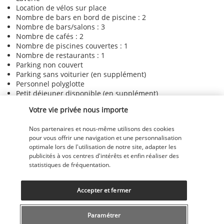
Location de vélos sur place
Nombre de bars en bord de piscine : 2
Nombre de bars/salons : 3
Nombre de cafés : 2
Nombre de piscines couvertes : 1
Nombre de restaurants : 1
Parking non couvert
Parking sans voiturier (en supplément)
Personnel polyglotte
Petit déjeuner disponible (en supplément)
Réception ouverte 24 h/24
Votre vie privée nous importe
Salle de banquet
Salon de coiffure
Nos partenaires et nous-même utilisons des cookies
Sauna
pour vous offrir une navigation et une personnalisation
Service de nettoyage à sec/blanchisserie
optimale lors de l'utilisation de notre site, adapter les
Services de concierge
publicités à vos centres d'intérêts et enfin réaliser des
Services de cérémonie de mariage
statistiques de fréquentation.
Snack bar et/ou épicerie fine
Terrasse
Terrasse sur le toit
Accepter et fermer
Transats de piscine
Télévision dans les espaces communs
Paramétrer