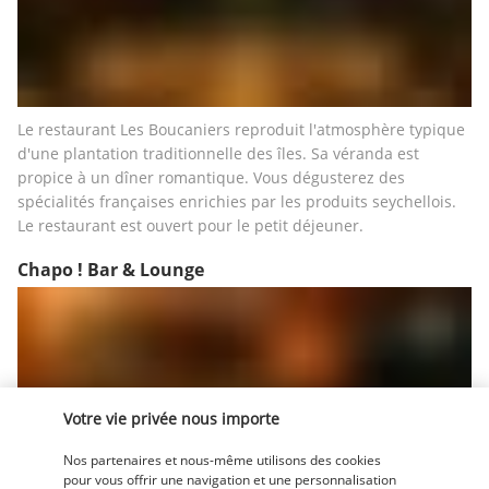
Le restaurant Les Boucaniers reproduit l'atmosphère typique 
d'une plantation traditionnelle des îles. Sa véranda est 
propice à un dîner romantique. Vous dégusterez des 
spécialités françaises enrichies par les produits seychellois. 
Le restaurant est ouvert pour le petit déjeuner.
Chapo ! Bar & Lounge
Votre vie privée nous importe
Nos partenaires et nous-même utilisons des cookies
Pour le traditionnel thé de 5 heures hérité des Anglais ou 
pour vous offrir une navigation et une personnalisation