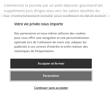
Commencez la journée par un petit-déjeuner gourmand (en 
supplément) puis dirigez-vous vers les salons douillets du 
bar. Confortablement installé, vous profiterez du Wi-Fi gratuit 
pour élaborer votre itinéraire de la journée. Vous pourrez 
Votre vie privée nous importe
également faire appel au personnel souriant qui vous 
dévoilera les plus beaux endroits à visiter. Commandez 
Nos partenaires et nous-même utilisons des cookies
ensuite un dernier café puis partez à la rencontre de cette 
pour vous offrir une navigation et une personnalisation
optimale lors de l'utilisation de notre site, adapter les
ville où l'histoire et la culture promettent des découvertes 
publicités à vos centres d'intérêts et enfin réaliser des
fascinantes. 
statistiques de fréquentation.
Plus de détails
Accepter et fermer
Découvrir la destination
Paramétrer
Sélectionner votre offre
Continuer sans accepter
Informations utiles