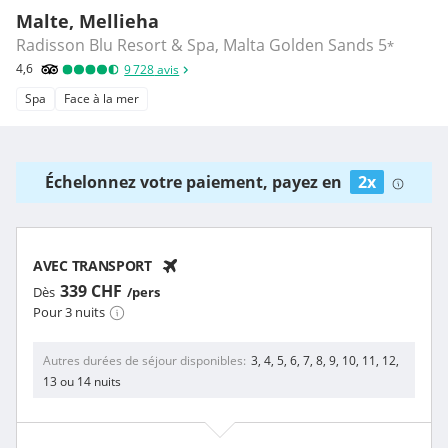
Malte, Mellieha
Radisson Blu Resort & Spa, Malta Golden Sands
5
*
4,6
9 728
avis
Spa
Face à la mer
Échelonnez votre paiement, payez en
2x
AVEC TRANSPORT
339 CHF
Dès
/pers
Pour 3 nuits
Autres durées de séjour disponibles
3, 4, 5, 6, 7, 8, 9, 10, 11, 12,
13 ou 14 nuits