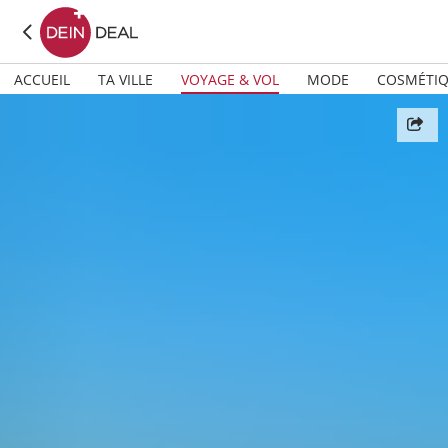
ACCUEIL
TA VILLE
VOYAGE & VOL
MODE
COSMÉTI