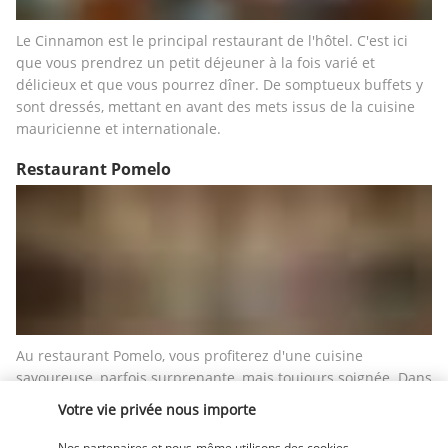
Le Cinnamon est le principal restaurant de l'hôtel. C'est ici 
que vous prendrez un petit déjeuner à la fois varié et 
délicieux et que vous pourrez dîner. De somptueux buffets y 
sont dressés, mettant en avant des mets issus de la cuisine 
mauricienne et internationale.
Restaurant Pomelo
Au restaurant Pomelo, vous profiterez d'une cuisine 
savoureuse, parfois surprenante, mais toujours soignée. Dans 
un décor insolite, votre séjour devient un voyage gustatif et 
Votre vie privée nous importe
votre dîner, une expérience inoubliable. 
Nos partenaires et nous-même utilisons des cookies