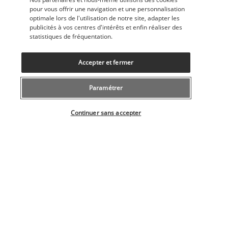
Indigo Bar
pour vous offrir une navigation et une personnalisation
optimale lors de l'utilisation de notre site, adapter les
publicités à vos centres d'intérêts et enfin réaliser des
statistiques de fréquentation.
Accepter et fermer
Paramétrer
L'Indigo Bar est le cœur de l'hôtel. Vous pouvez y prendre un 
Sélectionner votre offre
verre de vin, une boisson fraîche et même un cocktail choisi 
Continuer sans accepter
sur la carte ou personnalisé. Les animations sont très 
nombreuses dans ce bar qui domine la piscine.
Plus de détails
Activités & Lifestyle
L'hôtel Solana Beach Mauritius se distingue par les 