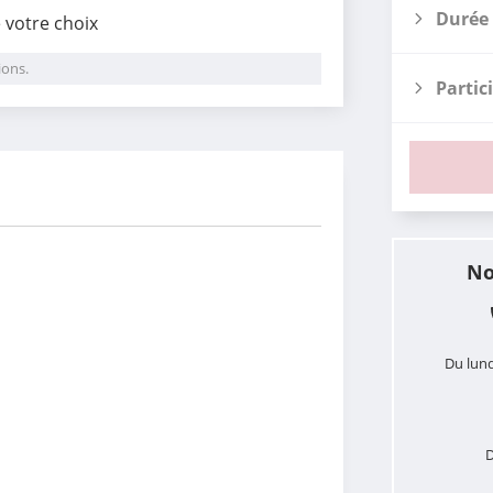
Durée 
e votre choix
ions.
Partic
i
No
Du lund
D