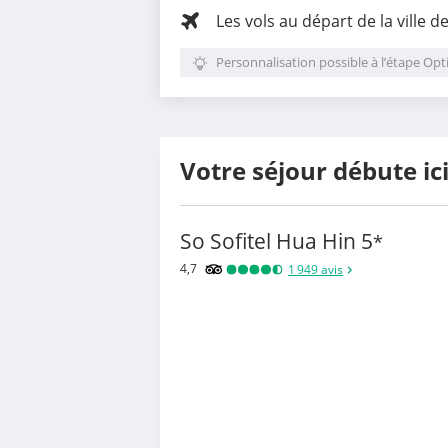
Les vols au départ de la ville d
Personnalisation possible à l’étape Opt
Votre séjour débute ic
So Sofitel Hua Hin
5
*
4,7
1 949
avis