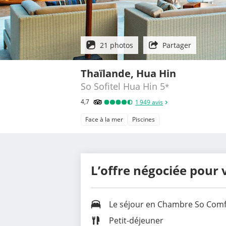
21 photos
Partager
Thaïlande, Hua Hin
So Sofitel Hua Hin
5
*
4,7
1 949
avis
Face à la mer
Piscines
L’offre négociée pour 
Le séjour en
Chambre So Comf
Petit-déjeuner