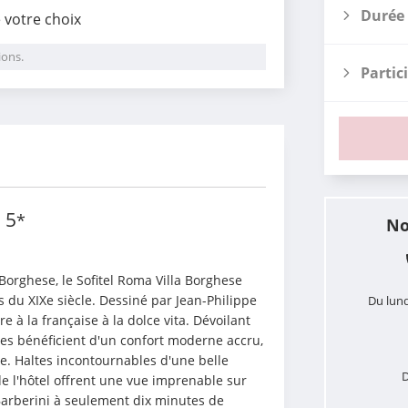
Durée 
e votre choix
ions.
Partic
i
e
5
*
No
 Borghese, le Sofitel Roma Villa Borghese 
 du XIXe siècle. Dessiné par Jean-Philippe 
Du lund
vre à la française à la dolce vita. Dévoilant 
 bénéficient d'un confort moderne accru, 
. Haltes incontournables d'une belle 
D
de l'hôtel offrent une vue imprenable sur 
 Barberini à seulement dix minutes de 