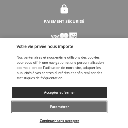
PAIEMENT SÉCURISÉ
Votre vie privée nous importe
Nos partenaires et nous-même utilisons des cookies
pour vous offrir une navigation et une personnalisation
optimale lors de l'utilisation de notre site, adapter les
publicités à vos centres d'intérêts et enfin réaliser des
SUIVEZ-NOUS
statistiques de fréquentation.
Accepter et fermer
Paramétrer
CONTACTEZ-NOUS
Sélectionner votre offre
043 508 19 00
Continuer sans accepter