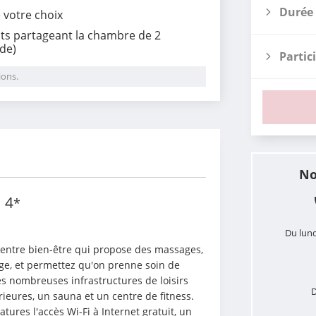
Durée 
e votre choix
ts
partageant la chambre de 2
ode)
Partic
ions.
i
No
a
4
*
Du lund
entre bien-être qui propose des massages, 
age, et permettez qu'on prenne soin de 
es nombreuses infrastructures de loisirs 
D
ieures, un sauna et un centre de fitness. 
atures l'accès Wi-Fi à Internet gratuit, un 