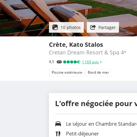
10 photos
Partager
Crète, Kato Stalos
Cretan Dream Resort & Spa
4
*
4,5
1 169
avis
Piscine extérieure
Bord de mer
L’offre négociée pour 
Le séjour en Chambre Standar
Petit-déjeuner