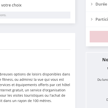
Durée 
e votre choix
ions.
Partic
i
No
breuses options de loisirs disponibles dans 
itness, ou admirez la vue qui vous est 
Du lund
ervices et équipements offerts par cet hôtel 
ternet gratuit, un service d'organisation 
ur les visites touristiques ou l'achat de 
D
uit dans un rayon de 100 mètres.