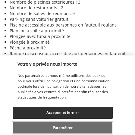
Nombre de piscines extérieures : 3
Nombre de restaurants : 2
Nombre de salles de réunion : 9
Parking sans voiturier gratuit
Piscine accessible aux personnes en fauteuil roulant
Planche à voile à proximité
Plongée avec tuba à proximité
Plongée à proximité
Pêche à proximité
Rampe d’ascenseur accessible aux personnes en fauteuil
roulant
Votre vie privée nous importe
Rampes dans les escaliers
Restaurant sur place accessible aux personnes en fauteuil
roulant
Nos partenaires et nous-même utilisons des cookies
Réception accessible aux personnes en fauteuil roulant
pour vous offrir une navigation et une personnalisation
Réception ouverte 24 h/24
optimale lors de l'utilisation de notre site, adapter les
Salle de banquet
publicités à vos centres d'intérêts et enfin réaliser des
statistiques de fréquentation.
Salle de réception
Salle d’arcade/de jeux vidéo
Salon de coiffure
Accepter et fermer
Sauna
Sentiers de randonnée à pied ou à vélo à proximité
Service de garde d’enfants (en supplément)
Paramétrer
Service de nettoyage à sec/blanchisserie