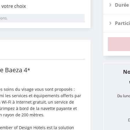
Durée 
e votre choix
ions.
Partic
i
de Baeza
4
*
No
s soins du visage vous sont proposés : 
 les services et équipements offerts par 
Du lund
Wi-Fi à Internet gratuit, un service de 
Grimpez à bord de la navette payante et 
un rayon de 200 mètres.
D
mber of Design Hotels est la solution 