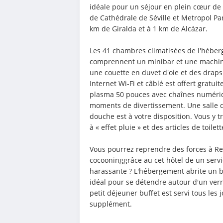
idéale pour un séjour en plein cœur de 
de Cathédrale de Séville et Metropol Para
km de Giralda et à 1 km de Alcázar.
Les 41 chambres climatisées de l'héberg
comprennent un minibar et une machine 
une couette en duvet d'oie et des draps
Internet Wi-Fi et câblé est offert gratui
plasma 50 pouces avec chaînes numériqu
moments de divertissement. Une salle d
douche est à votre disposition. Vous 
à « effet pluie » et des articles de toilett
Vous pourrez reprendre des forces à Res
cocooninggrâce au cet hôtel de un servic
harassante ? L'hébergement abrite un ba
idéal pour se détendre autour d'un verre
petit déjeuner buffet est servi tous les
supplément.