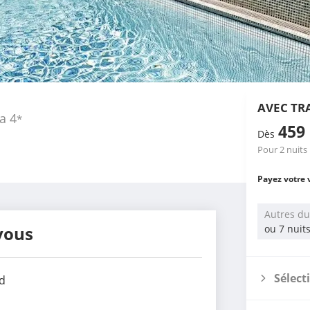
AVEC TR
a
4
*
459
Dès
Pour 2 nuits
Payez votre 
Autres du
vous
ou 7 nuit
Sélect
d