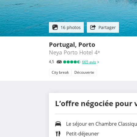
16 photos
Partager
Portugal, Porto
Neya Porto Hotel
4
*
4,5
665
avis
City break
Découverte
L’offre négociée pour 
Le séjour en
Chambre Classiq
Petit-déjeuner