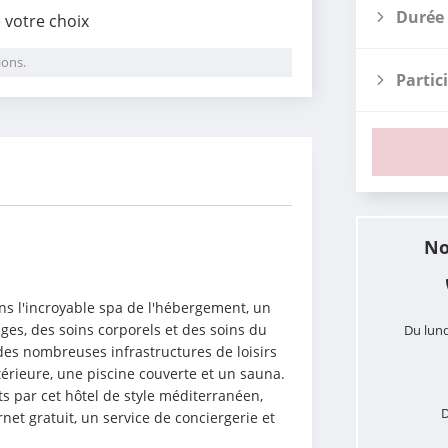
Durée 
e votre choix
ions.
Partic
i
No
 l'incroyable spa de l'hébergement, un 
es, des soins corporels et des soins du 
Du lund
 des nombreuses infrastructures de loisirs 
rieure, une piscine couverte et un sauna. 
s par cet hôtel de style méditerranéen, 
D
rnet gratuit, un service de conciergerie et 