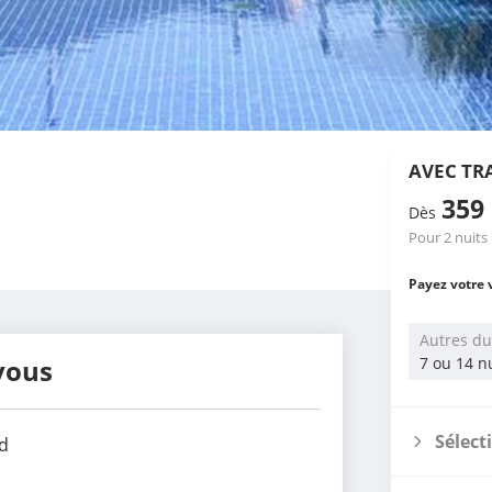
AVEC TR
359
Dès
Pour 2 nuits
Payez votre 
Autres du
vous
7 ou 14 n
Sélect
d