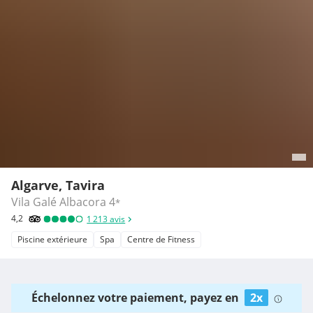
Algarve, Tavira
Vila Galé Albacora
4
*
4,2
1 213
avis
Piscine extérieure
Spa
Centre de Fitness
Échelonnez votre paiement, payez en
2x