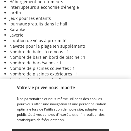
Hébergement non-fumeurs
Interrupteurs à économie d’énergie
Jardin
Jeux pour les enfants
Journaux gratuits dans le hall
Karaoké
Laverie
Location de vélos à proximité
Navette pour la plage (en supplément)
Nombre de bains à remous : 1
Nombre de bars en bord de piscine : 1
Nombre de bars/salons : 1
Nombre de piscines couvertes : 1
Nombre de piscines extérieures : 1
Nombre de restaurants : 2
Options de menu végétalien disponibles
Votre vie privée nous importe
Options de menu végétarien disponibles
Parking sans voiturier gratuit
Nos partenaires et nous-même utilisons des cookies
Planche à voile à proximité
pour vous offrir une navigation et une personnalisation
Plongée avec tuba à proximité
optimale lors de l'utilisation de notre site, adapter les
Plongée à proximité
publicités à vos centres d'intérêts et enfin réaliser des
Politique globale en matière de déchets alimentaires
statistiques de fréquentation.
Produits d’entretien écologiques utilisés
Promenades à cheval à proximité