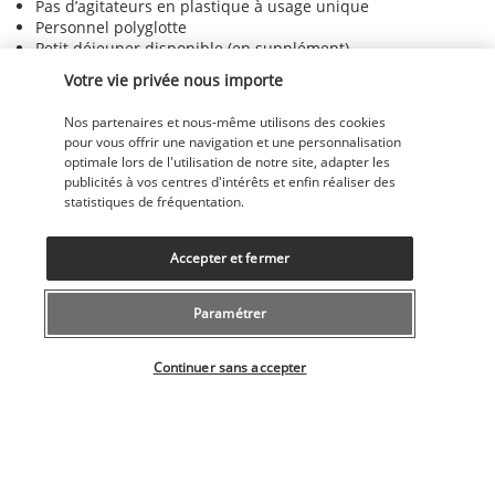
Pas d’agitateurs en plastique à usage unique
Personnel polyglotte
Petit déjeuner disponible (en supplément)
Petit déjeuner végétarien disponible
Votre vie privée nous importe
Piscine accessible aux personnes en fauteuil roulant
Planche à voile à proximité
Nos partenaires et nous-même utilisons des cookies
Plongée avec tuba à proximité
pour vous offrir une navigation et une personnalisation
Plongée à proximité
optimale lors de l'utilisation de notre site, adapter les
Politique globale de recyclage
publicités à vos centres d'intérêts et enfin réaliser des
Poste informatique
statistiques de fréquentation.
Rampe d’accès à l’entrée principale
Rampe d’ascenseur accessible aux personnes en fauteuil
roulant
Accepter et fermer
Rampes dans les escaliers
Recyclage
Paramétrer
Restaurant sur place accessible aux personnes en fauteuil
roulant
Sélectionner votre offre
Réception accessible aux personnes en fauteuil roulant
Continuer sans accepter
Réception ouverte 24 h/24
Salle de banquet
Scooters des mers à proximité
Sentiers de randonnée à pied ou à vélo à proximité
Service de départ express
Service de ménage sur demande