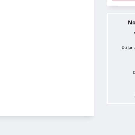
No
Du lund
D