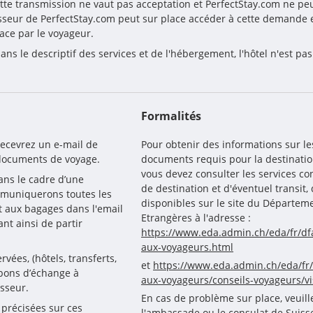
tte transmission ne vaut pas acceptation et PerfectStay.com ne peut
sseur de PerfectStay.com peut sur place accéder à cette demande e
ace par le voyageur.
ns le descriptif des services et de l'hébergement, l'hôtel n'est pa
Formalités
recevrez un e-mail de 
Pour obtenir des informations sur le
 documents de voyage.
documents requis pour la destinatio
vous devez consulter les services c
ns le cadre d’une 
de destination et d'éventuel transit
mmuniquerons toutes les 
disponibles sur le site du Départeme
t aux bagages dans l'email 
Etrangères à l'adresse :
t ainsi de partir 
https://www.eda.admin.ch/eda/fr/dfa
aux-voyageurs.html
vées, (hôtels, transferts, 
et
https://www.eda.admin.ch/eda/fr/
 bons d’échange à 
aux-voyageurs/conseils-voyageurs/vi
sseur.
En cas de problème sur place, veuill
précisées sur ces 
l'ambassade ou le consulat de Suiss