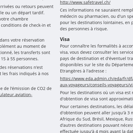
http://www.safetravel.ch/
arrivées ou retours peuvent 
Ces informations ne sauraient rempl
e ou un départ tardif. 
médecin ou pharmacien, ou d'un spé
votre chambre 
pour les destinations lointaines, en pa
onditions de check-in et 
des personnes à risque.
Visa
 dans votre réservation 
Pour connaître les formalités à acc
upplément au moment de 
visa, vous devez consulter les serv
onné, les transferts sont 
pays de destination et d'éventuel tr
 15 à 55 personnes.
disponibles sur le site du Départeme
des réservations n’est 
Etrangères à l'adresse :
les frais indiqués à nos 
https://www.eda.admin.ch/eda/fr/dfa
aux-voyageurs/conseils-voyageurs/vi
e de l’émission de CO2 de 
Pour les destinations où un visa est 
ulateur.aviation-
d'obtention de visa sont approximat
Pour certaines destinations, les déla
d'obtention peuvent aller jusqu'à 3
Afrique du Sud, Brésil, Mexique, Rus
d’autres destinations pouvant néces
effectuée jusqu'à 4 mois avant la da