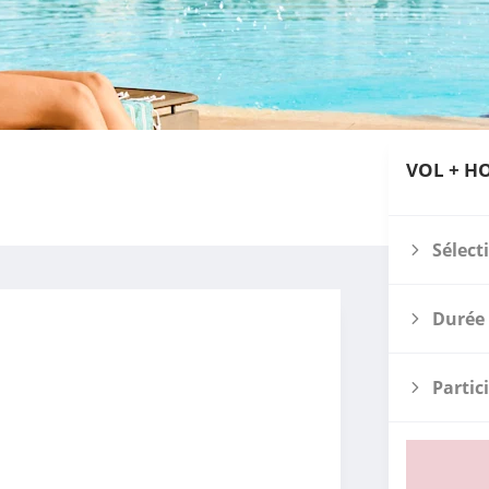
VOL + H
Sélect
Durée 
Partic