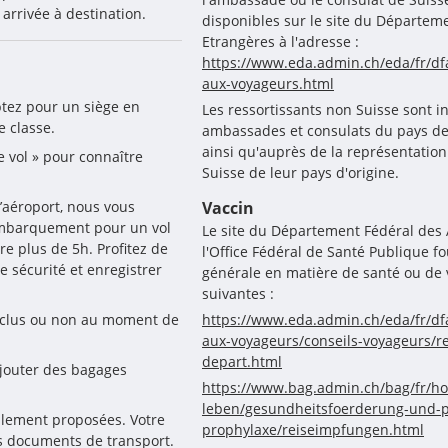
 arrivée à destination.
disponibles sur le site du Départeme
Etrangères à l'adresse :
https://www.eda.admin.ch/eda/fr/dfa
aux-voyageurs.html
ptez pour un siège en 
Les ressortissants non Suisse sont i
e classe.
ambassades et consulats du pays de d
ainsi qu'auprès de la représentatio
e vol » pour connaître 
Suisse de leur pays d'origine.
’aéroport, nous vous 
Vaccin
embarquement pour un vol 
Le site du Département Fédéral des A
e plus de 5h. Profitez de 
l'Office Fédéral de Santé Publique 
 sécurité et enregistrer 
générale en matière de santé ou de 
suivantes :
nclus ou non au moment de 
https://www.eda.admin.ch/eda/fr/dfa
aux-voyageurs/conseils-voyageurs/
depart.html
jouter des bagages 
https://www.bag.admin.ch/bag/fr/h
leben/gesundheitsfoerderung-und-
alement proposées. Votre 
prophylaxe/reiseimpfungen.html
os documents de transport.