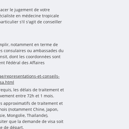
acer le jugement de votre
cialiste en médecine tropicale
rticulier s'il s'agit de conseiller
omplir, notamment en terme de
ices consulaires ou ambassades du
ansit, dont les coordonnées sont
nt Fédéral des Affaires
e/representations-et-conseils-
sa.html
requis, les délais de traitement et
ivement entre 72h et 1 mois.
is approximatifs de traitement et
 mois (notamment Chine, Japon,
sie, Mongolie, Thaïlande),
siter que la demande de visa soit
te de départ.