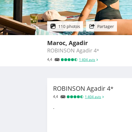
110 photos
Partager
Maroc, Agadir
ROBINSON Agadir
4
*
4,4
1 404
avis
ROBINSON Agadir
4
*
4,4
1 404
avis
-