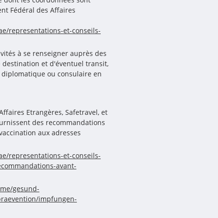
nt Fédéral des Affaires
e/representations-et-conseils-
nvités à se renseigner auprès des
estination et d'éventuel transit,
n diplomatique ou consulaire en
ffaires Etrangères, Safetravel, et
fournissent des recommandations
vaccination aux adresses
e/representations-et-conseils-
recommandations-avant-
ome/gesund-
praevention/impfungen-