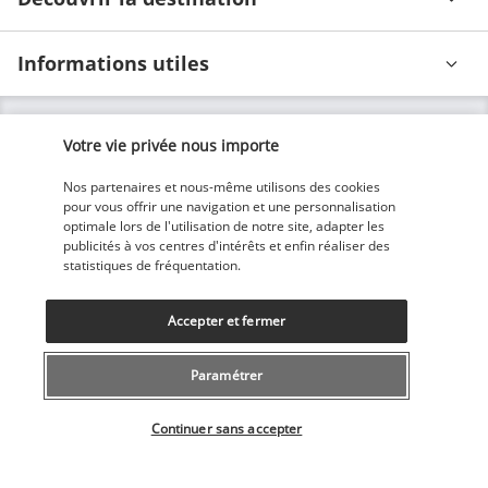
Informations utiles
Votre vie privée nous importe
Nos partenaires et nous-même utilisons des cookies
Nos experts à votre écoute
pour vous offrir une navigation et une personnalisation
optimale lors de l'utilisation de notre site, adapter les
043 508 19 00
publicités à vos centres d'intérêts et enfin réaliser des
statistiques de fréquentation.
Du lundi au vendredi de 10h à 20h et les samedi, dimanche de
10h à 18h
Accepter et fermer
(Tarif local)
Paramétrer
Depuis l’étranger et les DROM-COM
+41 43 508 19 00
Sélectionner votre offre
(Prix d’un appel international)
Continuer sans accepter
Référence produit : 44940