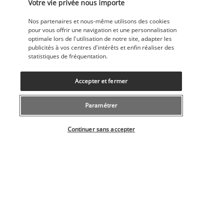
Service de transfert entre l’hôtel et l’aéroport (en
Votre vie privée nous importe
supplément)
Service d’arrivée express
Nos partenaires et nous-même utilisons des cookies
Services de concierge
pour vous offrir une navigation et une personnalisation
Services de cérémonie de mariage
optimale lors de l'utilisation de notre site, adapter les
Transats de piscine
publicités à vos centres d'intérêts et enfin réaliser des
Télévision dans les espaces communs
statistiques de fréquentation.
Accepter et fermer
Découvrir la destination
Paramétrer
Informations utiles
Sélectionner votre offre
Continuer sans accepter
Nos experts à votre écoute
043 508 19 00
Du lundi au vendredi de 10h à 20h et les samedi, dimanche de