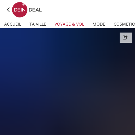
ACCUEIL
TA VILLE
VOYAGE & VOL
MODE
COSMÉTI