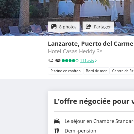
8 photos
Partager
Lanzarote, Puerto del Carm
Hotel Casas Heddy
3
*
4,2
111
avis
Piscine en rooftop
Bord de mer
Centre de Fi
L’offre négociée pour 
Le séjour en Chambre Standar
Demi-pension