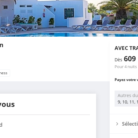
en
AVEC TR
609
Dès
Pour 4 nuits
tness
Payez votre 
Autres du
vous
9, 10, 11,
Sélect
d