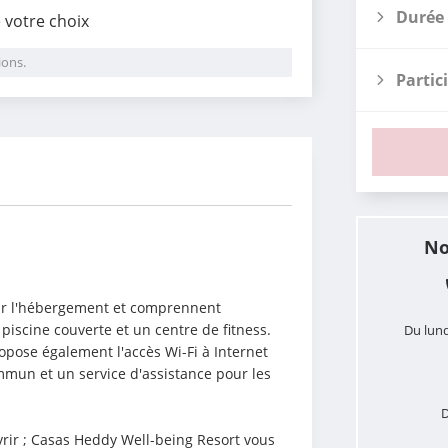
Durée 
e votre choix
ions.
Partic
i
No
par l'hébergement et comprennent 
iscine couverte et un centre de fitness. 
Du lund
opose également l'accès Wi-Fi à Internet 
mmun et un service d'assistance pour les 
D
ir ; Casas Heddy Well-being Resort vous  