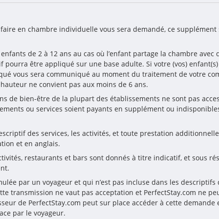
rifaire en chambre individuelle vous sera demandé, ce supplément 
 enfants de 2 à 12 ans au cas où l’enfant partage la chambre avec d
if pourra être appliqué sur une base adulte. Si votre (vos) enfant(s
appliqué vous sera communiqué au moment du traitement de votre c
n hauteur ne convient pas aux moins de 6 ans.
ions de bien-être de la plupart des établissements ne sont pas acce
ements ou services soient payants en supplément ou indisponibles
riptif des services, les activités, et toute prestation additionnelle
tion et en anglais.
ivités, restaurants et bars sont donnés à titre indicatif, et sous ré
nt.
ulée par un voyageur et qui n’est pas incluse dans les descriptifs du
tte transmission ne vaut pas acceptation et PerfectStay.com ne peut
sseur de PerfectStay.com peut sur place accéder à cette demande e
ace par le voyageur.