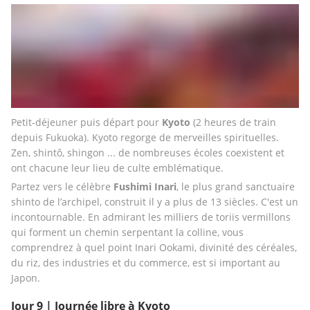
Petit-déjeuner puis départ pour 
Kyoto
 (2 heures de train 
depuis Fukuoka). Kyoto regorge de merveilles spirituelles. 
Zen, shintô, shingon ... de nombreuses écoles coexistent et 
ont chacune leur lieu de culte emblématique. 
Partez vers le célèbre 
Fushimi Inari
, le plus grand sanctuaire 
shinto de l’archipel, construit il y a plus de 13 siècles. C'est un 
incontournable. En admirant les milliers de toriis vermillons 
qui forment un chemin serpentant la colline, vous 
comprendrez à quel point Inari Ookami, divinité des céréales, 
du riz, des industries et du commerce, est si important au 
Japon.
Jour 9 | Journée libre à Kyoto