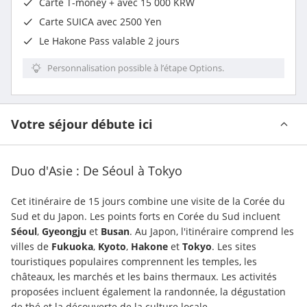
Carte T-money + avec 15 000 KRW
Carte SUICA avec 2500 Yen
Le Hakone Pass valable 2 jours
Personnalisation possible à l’étape Options.
Votre séjour débute ici
Duo d'Asie : De Séoul à Tokyo
Cet itinéraire de 15 jours combine une visite de la Corée du 
Sud et du Japon. Les points forts en Corée du Sud incluent 
Séoul
, 
Gyeongju
 et 
Busan
. Au Japon, l'itinéraire comprend les 
villes de 
Fukuoka
, 
Kyoto
, 
Hakone
 et 
Tokyo
. Les sites 
touristiques populaires comprennent les temples, les 
châteaux, les marchés et les bains thermaux. Les activités 
proposées incluent également la randonnée, la dégustation 
de thé et la découverte de la culture locale.