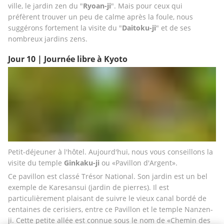
ville, le jardin zen du "
Ryoan-ji
". Mais pour ceux qui 
préfèrent trouver un peu de calme après la foule, nous 
suggérons fortement la visite du "
Daitoku-ji
" et de ses 
nombreux jardins zens.
Jour 10 | Journée libre à Kyoto
Petit-déjeuner à l'hôtel. Aujourd'hui, nous vous conseillons la 
visite du temple
 Ginkaku-ji
 ou «Pavillon d'Argent». 
Ce pavillon est classé Trésor National. Son jardin est un bel 
exemple de Karesansui (jardin de pierres). Il est 
particulièrement plaisant de suivre le vieux canal bordé de 
centaines de cerisiers, entre ce Pavillon et le temple Nanzen-
ji. Cette petite allée est connue sous le nom de «Chemin des 