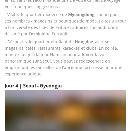
en suivant les recommandations de votre carnet de voyage. 
Voici quelques suggestions : 
- Visitez le quartier moderne de 
Myeongdong
, connu pour 
ses nombreux magasins et boutiques de mode. Faites un tour 
à l'université des filles de Ewha et admirez son auditorium 
dessiné par Dominique Perrault. 
- Découvrez le quartier étudiant de 
Hongdae
, avec ses 
magasins, cafés, restaurants, karaokés et clubs. En soirée, 
montez jusqu'à la tour Namsan pour admirer la vue 
panoramique sur Séoul. Vous pouvez redescendre en 
empruntant les murailles de l'ancienne forteresse pour une 
expérience unique.
Jour 4 | Séoul - Gyeongju