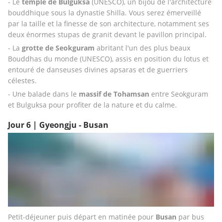
- Le
 temple de Bulguksa 
(UNESCO), un bijou de l'architecture 
bouddhique sous la dynastie Shilla. Vous serez émerveillé 
par la taille et la finesse de son architecture, notamment ses 
deux énormes stupas de granit devant le pavillon principal. 
- La 
grotte de Seokguram 
abritant l'un des plus beaux 
Bouddhas du monde (UNESCO), assis en position du lotus et 
entouré de danseuses divines apsaras et de guerriers 
célestes.
- Une balade dans le
 massif de Tohamsan
 entre Seokguram 
et Bulguksa pour profiter de la nature et du calme.
Jour 6 | Gyeongju - Busan
Petit-déjeuner puis départ en matinée pour 
Busan
 par bus 