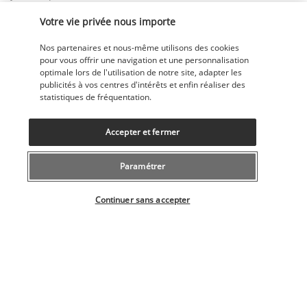
Philosophes» et vous mènera jusqu'au sanctuaire Heian 
Votre vie privée nous importe
Jingû.
Puis, à 
Teramachi
, artère principale de Kyoto, des dizaines de 
Nos partenaires et nous-même utilisons des cookies
commerçants vous proposent sur leurs étals des souvenirs 
pour vous offrir une navigation et une personnalisation
optimale lors de l'utilisation de notre site, adapter les
de Kyoto tandis que le 
Marché de Nishiki
, considéré comme 
publicités à vos centres d'intérêts et enfin réaliser des
la «cuisine de Kyoto» pourra ravir les gourmands. Sur environ 
statistiques de fréquentation.
400 mètres sont répartis une centaine de magasins et 
restaurants où les spécialités du Kansai vous feront de l’œil !
Accepter et fermer
Jour 11 | Kyoto - Hakone
Paramétrer
Sélectionner votre offre
Continuer sans accepter
Place au spectacle et à la détente ! Petit-déjeuner puis départ 
pour 
Hakone
 (environ 3 heures de train), où vous 
expérimenterez l'un des loisirs préférés des Japonais, les 