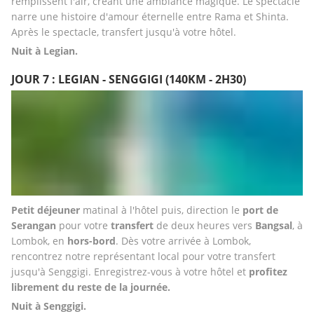
remplissent l'air, créant une ambiance magique. Le spectacle 
narre une histoire d'amour éternelle entre Rama et Shinta. 
Après le spectacle, transfert jusqu'à votre hôtel.
Nuit à Legian.
JOUR 7 : LEGIAN - SENGGIGI (140KM - 2H30)
Petit déjeuner
 matinal à l'hôtel puis, direction le 
port de 
Serangan
 pour votre 
transfert
 de deux heures vers 
Bangsal
, à 
Lombok, en 
hors-bord
. Dès votre arrivée à Lombok, 
rencontrez notre représentant local pour votre transfert 
jusqu'à Senggigi. Enregistrez-vous à votre hôtel et 
profitez 
librement du reste de la journée.
Nuit à Senggigi.