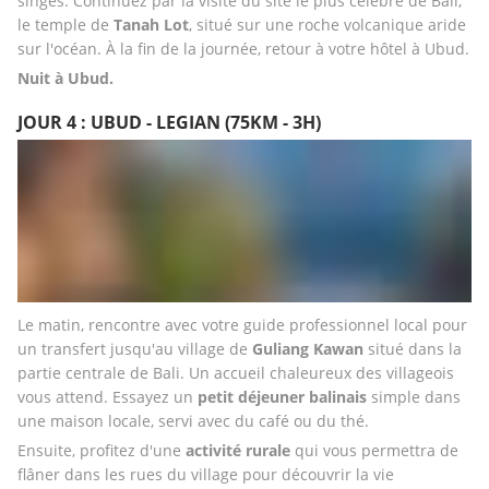
singes. Continuez par la visite du site le plus célèbre de Bali, 
le temple de 
Tanah Lot
, situé sur une roche volcanique aride 
sur l'océan. À la fin de la journée, retour à votre hôtel à Ubud.
Nuit à Ubud.
JOUR 4 : UBUD - LEGIAN (75KM - 3H)
Le matin, rencontre avec votre guide professionnel local pour 
un transfert jusqu'au village de 
Guliang Kawan
 situé dans la 
partie centrale de Bali. Un accueil chaleureux des villageois 
vous attend. Essayez un 
petit déjeuner balinais
 simple dans 
une maison locale, servi avec du café ou du thé. 
Ensuite, profitez d'une 
activité rurale
 qui vous permettra de 
flâner dans les rues du village pour découvrir la vie 