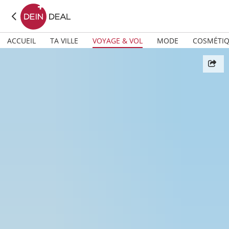
ACCUEIL
TA VILLE
VOYAGE & VOL
MODE
COSMÉTI