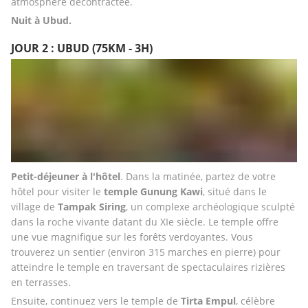
atmosphère décontractée.
Nuit à Ubud.
JOUR 2 : UBUD (75KM - 3H)
Petit-déjeuner à l'hôtel
. Dans la matinée, partez de votre 
hôtel pour visiter le 
temple Gunung Kawi
, situé dans le 
village de 
Tampak Siring
, un complexe archéologique sculpté 
dans la roche vivante datant du XIe siècle. Le temple offre 
une vue magnifique sur les forêts verdoyantes. Vous 
trouverez un sentier (environ 315 marches en pierre) pour 
atteindre le temple en traversant de spectaculaires rizières 
en terrasses. 
Ensuite, continuez vers le temple de 
Tirta Empul
, célèbre 