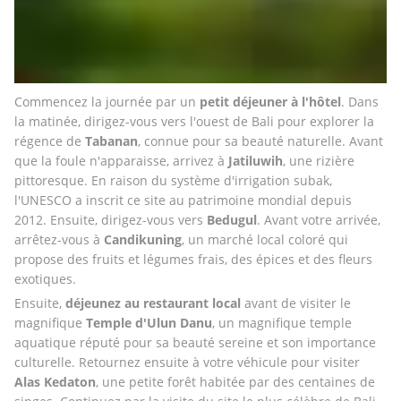
Commencez la journée par un 
petit déjeuner à l'hôtel
. Dans 
la matinée, dirigez-vous vers l'ouest de Bali pour explorer la 
régence de 
Tabanan
, connue pour sa beauté naturelle. Avant 
que la foule n'apparaisse, arrivez à 
Jatiluwih
, une rizière 
pittoresque. En raison du système d'irrigation subak, 
l'UNESCO a inscrit ce site au patrimoine mondial depuis 
2012. Ensuite, dirigez-vous vers 
Bedugul
. Avant votre arrivée, 
arrêtez-vous à 
Candikuning
, un marché local coloré qui 
propose des fruits et légumes frais, des épices et des fleurs 
exotiques.
Ensuite, 
déjeunez au restaurant local
 avant de visiter le 
magnifique 
Temple d'Ulun Danu
, un magnifique temple 
aquatique réputé pour sa beauté sereine et son importance 
culturelle. Retournez ensuite à votre véhicule pour visiter 
Alas Kedaton
, une petite forêt habitée par des centaines de 