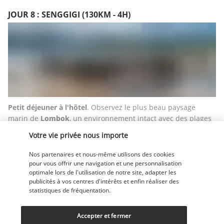
JOUR 8 : SENGGIGI (130KM - 4H)
Petit déjeuner à l'hôtel
. Observez le plus beau paysage 
marin de 
Lombok
, un environnement intact avec des plages 
de sable blanc immaculé, une mer bleue turquoise et des 
Votre vie privée nous importe
collines verdoyantes au loin. 
Transfert
 jusqu'à la plage 
idyllique de 
Selong Belanak
, située au sud de Lombok, à 
Nos partenaires et nous-même utilisons des cookies
moins de deux heures de route de Senggigi. Passez par de 
pour vous offrir une navigation et une personnalisation
optimale lors de l'utilisation de notre site, adapter les
belles routes sinueuses avec de nombreuses fermes de tabac 
publicités à vos centres d'intérêts et enfin réaliser des
vert et des collines sèches. Profitez de ce moment de détente 
statistiques de fréquentation.
pour vous baigner, vous prélasser ou soleil ou vous initier au 
surf. 
Accepter et fermer
Le déjeuner
 sera servi dans un restaurant local. Si vous 